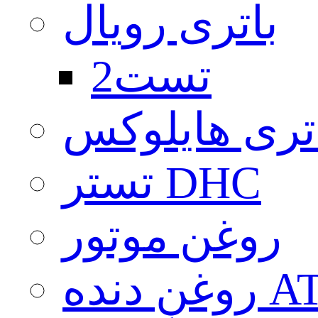
باتری رویال
تست2
تری هایلوکس
تستر DHC
روغن موتور
دنده ATF